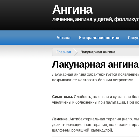
Ангина
лечение, ангина у детей, фоллик
Ангина
Катаральная ангина
Лаку
Главная
Лакунарная ангина
Лакунарная ангина
Лакунарная ангина характеризуется появлением
покрывают ее желтовато-белыми островками.
Симптомы.
Слабость, головная и суставная бол
увеличены и болезненны при пальпации. При о
Лечение.
Антибактериальная терапия (напр. Ам
дезинтоксикационная терапия; полоскание горла 
шалфеем, ромашкой, календулой.