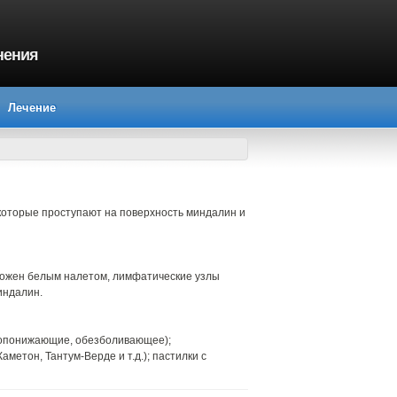
нения
Лечение
 которые проступают на поверхность миндалин и
обложен белым налетом, лимфатические узлы
индалин.
аропонижающие, обезболивающее);
метон, Тантум-Верде и т.д.); пастилки с