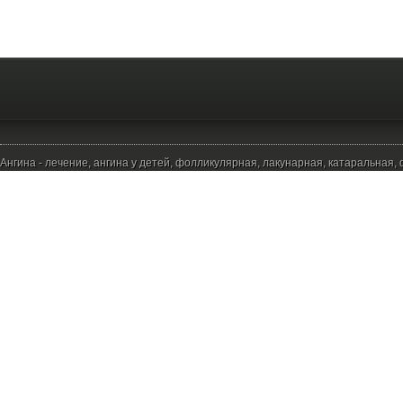
Ангина - лечение, ангина у детей, фолликулярная, лакунарная, катаральная,