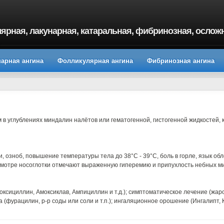
улярная, лакунарная, катаральная, фибринозная, ослож
нарная ангина
Фолликулярная ангина
Фибринозная ангина
 в углублениях миндалин налётов или гематогенной, гистогенной жидкостей,
и, озноб, повышение температуры тела до 38°С - 39°С, боль в горле, язык 
смотре носоглотки отмечают выраженную гиперемию и припухлость небных м
оксициллин, Амоксиклав, Ампициллин и т.д.); симптоматическое лечение (ж
(фурацилин, р-р соды или соли и т.п.); ингаляционное орошение (Ингалипт, Ка